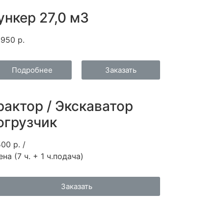
ункер 27,0 м3
 950 р.
Подробнее
Заказать
рактор / Экскаватор
огрузчик
00 р. /
на (7 ч. + 1 ч.подача)
Заказать